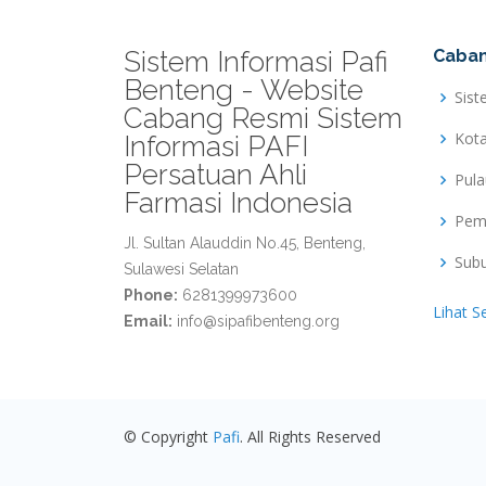
Sistem Informasi Pafi
Caban
Benteng - Website
Sist
Cabang Resmi Sistem
Kot
Informasi PAFI
Persatuan Ahli
Pul
Farmasi Indonesia
Pem
Jl. Sultan Alauddin No.45, Benteng,
Sub
Sulawesi Selatan
Phone:
6281399973600
Lihat S
Email:
info@sipafibenteng.org
© Copyright
Pafi
. All Rights Reserved