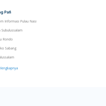
g Pafi
em Informasi Pulau Nasi
a Subulussalam
au Rondo
ko Sabang
ulussalam
elengkapnya